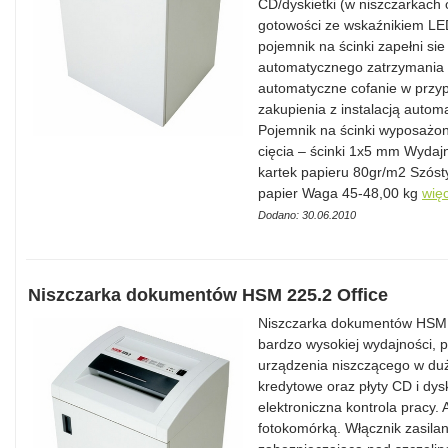
CD/dyskietki (w niszczarkach 
gotowości ze wskaźnikiem LED
pojemnik na ścinki zapełni sie
automatycznego zatrzymania 
automatyczne cofanie w przy
zakupienia z instalacją autom
Pojemnik na ścinki wyposażon
cięcia – ścinki 1x5 mm Wydaj
kartek papieru 80gr/m2 Szós
papier Waga 45-48,00 kg
więc
Dodano: 30.06.2010
Niszczarka dokumentów HSM 225.2 Office
Niszczarka dokumentów HSM 2
bardzo wysokiej wydajności, p
urządzenia niszczącego w duży
kredytowe oraz płyty CD i dys
elektroniczna kontrola pracy.
fotokomórką. Włącznik zasilan