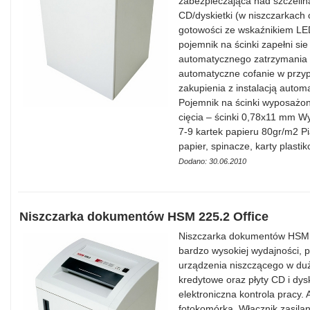
zabezpieczająca nad szczelin
CD/dyskietki (w niszczarkach 
gotowości ze wskaźnikiem LED
pojemnik na ścinki zapełni sie
automatycznego zatrzymania 
automatyczne cofanie w przy
zakupienia z instalacją autom
Pojemnik na ścinki wyposażon
cięcia – ścinki 0,78x11 mm W
7-9 kartek papieru 80gr/m2 P
papier, spinacze, karty plast
Dodano: 30.06.2010
Niszczarka dokumentów HSM 225.2 Office
Niszczarka dokumentów HSM 2
bardzo wysokiej wydajności, p
urządzenia niszczącego w duży
kredytowe oraz płyty CD i dys
elektroniczna kontrola pracy.
fotokomórką. Włącznik zasilan