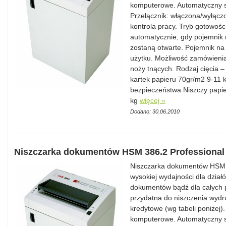
komputerowe. Automatyczny s
Przełącznik: włączona/wyłącz
kontrola pracy. Tryb gotowoś
automatycznie, gdy pojemnik n
zostaną otwarte. Pojemnik na
użytku. Możliwość zamówienia
noży tnących. Rodzaj cięcia 
kartek papieru 70gr/m2 9-11 
bezpieczeństwa Niszczy papie
kg
więcej »
Dodano: 30.06.2010
Niszczarka dokumentów HSM 386.2 Professional
Niszczarka dokumentów HSM 3
wysokiej wydajności dla dzia
dokumentów bądź dla całych p
przydatna do niszczenia wydr
kredytowe (wg tabeli poniżej)
komputerowe. Automatyczny s