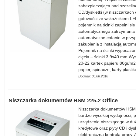
zabezpieczająca nad szczelin
CD/dyskietki (w niszczarkach 
gotowości ze wskaźnikiem LED
pojemnik na ścinki zapełni sie
automatycznego zatrzymania 
automatyczne cofanie w przy
zakupienia z instalacją autom
Pojemnik na ścinki wyposażon
cięcia – ścinki 3,9x40 mm Wy
20-22 kartek papieru 80gr/m2
papier, spinacze, karty plast
Dodano: 30.06.2010
Niszczarka dokumentów HSM 225.2 Office
Niszczarka dokumentów HSM 2
bardzo wysokiej wydajności, p
urządzenia niszczącego w duży
kredytowe oraz płyty CD i dys
elektroniczna kontrola pracy.