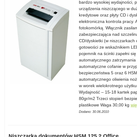
bardzo wysokiej wydajności, p
urządzenia niszczącego w duży
kredytowe oraz płyty CD i dys
elektroniczna kontrola pracy.
fotokomórką. Włącznik zasilan
zabezpieczająca nad szczelin
CD/dyskietki (w niszczarkach 
gotowości ze wskaźnikiem LED
pojemnik na ścinki zapełni się
automatycznego zatrzymania 
automatyczne cofanie w przyp
bezpieczeństwa 5 oraz 6 HSM.
automatycznego oliwienia noż
w worek wielokrotnego użytku
Wydajność – 15-18 kartek pap
80gr/m2 Trzeci stopień bezpie
plastikowe Waga 30,00 kg
wię
Dodano: 30.06.2010
Niszczarka dokumentów HSM 125.2 Office