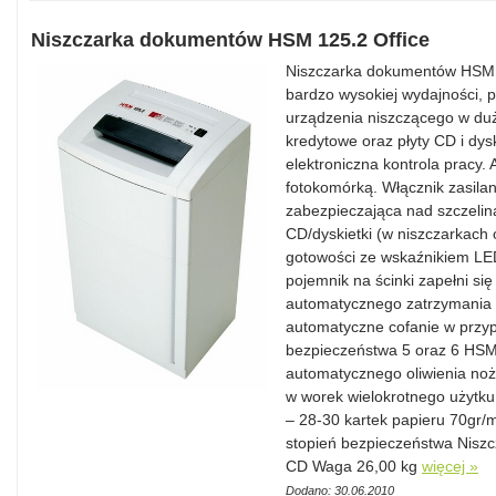
Niszczarka dokumentów HSM 125.2 Office
Niszczarka dokumentów HSM 1
bardzo wysokiej wydajności, p
urządzenia niszczącego w duży
kredytowe oraz płyty CD i dys
elektroniczna kontrola pracy.
fotokomórką. Włącznik zasilan
zabezpieczająca nad szczelin
CD/dyskietki (w niszczarkach 
gotowości ze wskaźnikiem LED
pojemnik na ścinki zapełni się
automatycznego zatrzymania 
automatyczne cofanie w przyp
bezpieczeństwa 5 oraz 6 HSM.
automatycznego oliwienia noż
w worek wielokrotnego użytku
– 28-30 kartek papieru 70gr/
stopień bezpieczeństwa Niszczy
CD Waga 26,00 kg
więcej »
Dodano: 30.06.2010