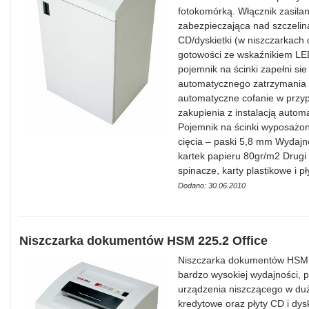
fotokomórką. Włącznik zasilan
zabezpieczająca nad szczelin
CD/dyskietki (w niszczarkach 
gotowości ze wskaźnikiem LED
pojemnik na ścinki zapełni sie
automatycznego zatrzymania 
automatyczne cofanie w przy
zakupienia z instalacją autom
Pojemnik na ścinki wyposażon
cięcia – paski 5,8 mm Wydajn
kartek papieru 80gr/m2 Drugi
spinacze, karty plastikowe i 
Dodano: 30.06.2010
Niszczarka dokumentów HSM 225.2 Office
Niszczarka dokumentów HSM 2
bardzo wysokiej wydajności, p
urządzenia niszczącego w duży
kredytowe oraz płyty CD i dys