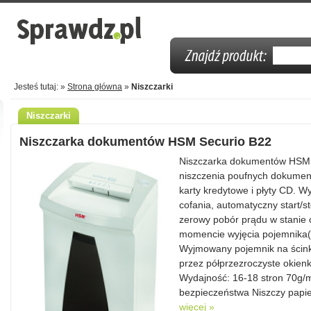
Jesteś tutaj: »
Strona główna
»
Niszczarki
Niszczarki
Niszczarka dokumentów HSM Securio B22
Niszczarka dokumentów HSM S
niszczenia poufnych dokumen
karty kredytowe i płyty CD. Wy
cofania, automatyczny start/
zerowy pobór prądu w stanie 
momencie wyjęcia pojemnika(k
Wyjmowany pojemnik na ścinki
przez półprzezroczyste okien
Wydajność: 16-18 stron 70g/m
bezpieczeństwa Niszczy papier
więcej »