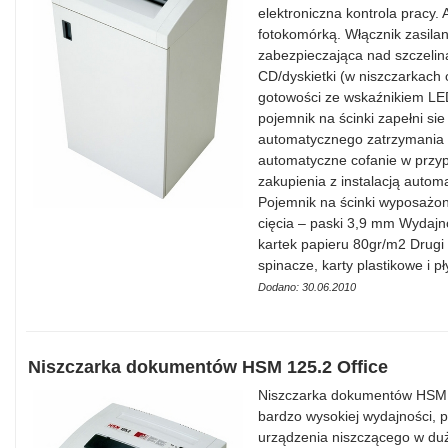
elektroniczna kontrola pracy.
fotokomórką. Włącznik zasilan
zabezpieczająca nad szczelin
CD/dyskietki (w niszczarkach 
gotowości ze wskaźnikiem LED
pojemnik na ścinki zapełni sie
automatycznego zatrzymania 
automatyczne cofanie w przy
zakupienia z instalacją autom
Pojemnik na ścinki wyposażon
cięcia – paski 3,9 mm Wydajn
kartek papieru 80gr/m2 Drugi
spinacze, karty plastikowe i 
Dodano: 30.06.2010
Niszczarka dokumentów HSM 125.2 Office
Niszczarka dokumentów HSM 1
bardzo wysokiej wydajności, p
urządzenia niszczącego w duży